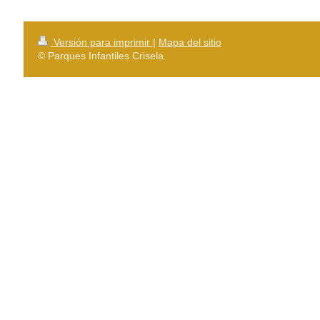
Versión para imprimir
|
Mapa del sitio
© Parques Infantiles Crisela