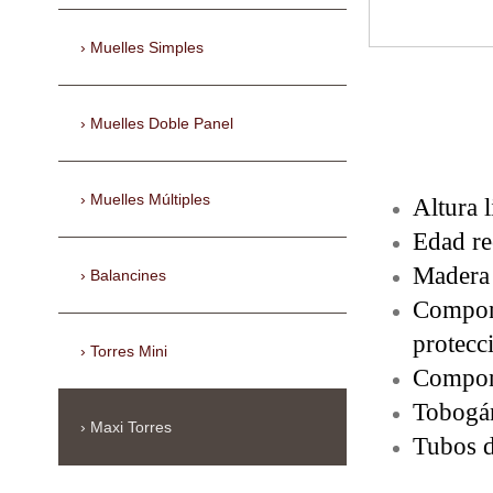
Muelles Simples
Muelles Doble Panel
Muelles Múltiples
Altura 
Edad re
Madera 
Balancines
Compone
protec
Torres Mini
Compone
Tobogán
Maxi Torres
Tubos d