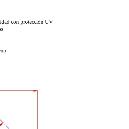
s
nsidad con protección UV
os
eno