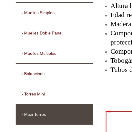
Altura 
Muelles Simples
Edad re
Madera 
Compone
Muelles Doble Panel
protec
Compone
Muelles Múltiples
Tobogán
Tubos d
Balancines
Torres Mini
Maxi Torres