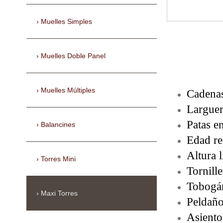
Muelles Simples
Muelles Doble Panel
Muelles Múltiples
Cadenas
Larguer
Patas e
Balancines
Edad re
Altura 
Torres Mini
Tornill
Tobogán
Maxi Torres
Peldaño
Asiento