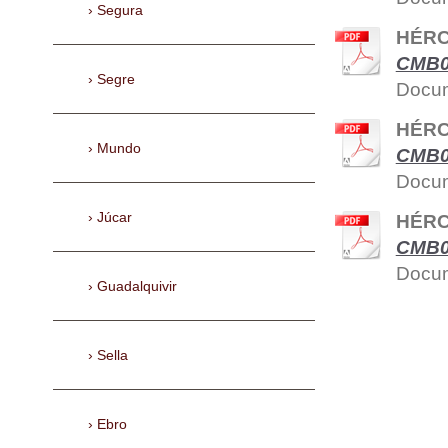
Segura
HÉRC
CMB0
Segre
Docum
HÉRC
Mundo
CMB0
Docum
Júcar
HÉRC
CMB02
Docum
Guadalquivir
Sella
Ebro