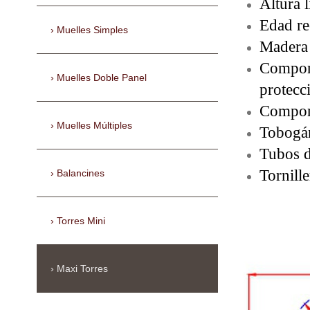
Altura 
Edad re
Muelles Simples
Madera 
Compone
Muelles Doble Panel
protec
Compone
Muelles Múltiples
Tobogán
Tubos d
Tornill
Balancines
Torres Mini
Maxi Torres