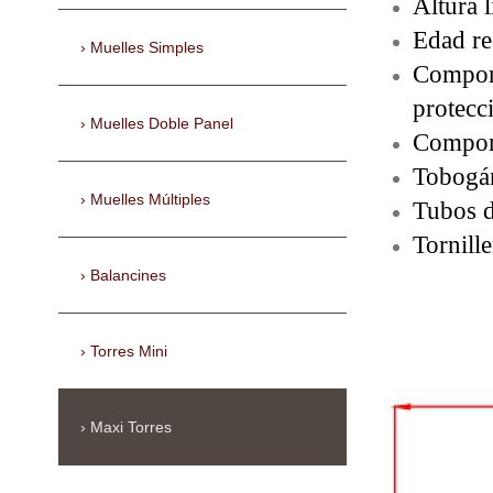
Altura 
Edad re
Muelles Simples
Compone
protec
Muelles Doble Panel
Compone
Tobogán
Muelles Múltiples
Tubos d
Tornill
Balancines
Torres Mini
Maxi Torres