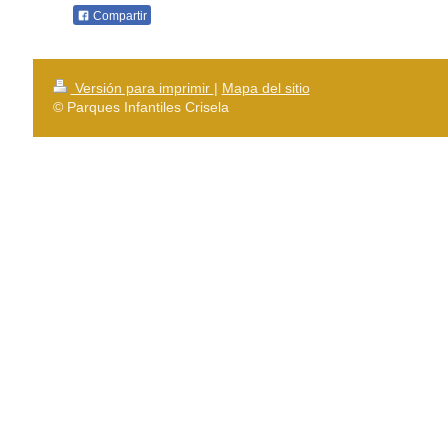
Compartir
Versión para imprimir
|
Mapa del sitio
© Parques Infantiles Crisela